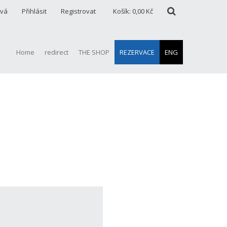
ová
Přihlásit
Registrovat
Košík:
0,00 Kč
Home
redirect
THE SHOP
REZERVACE
ENG