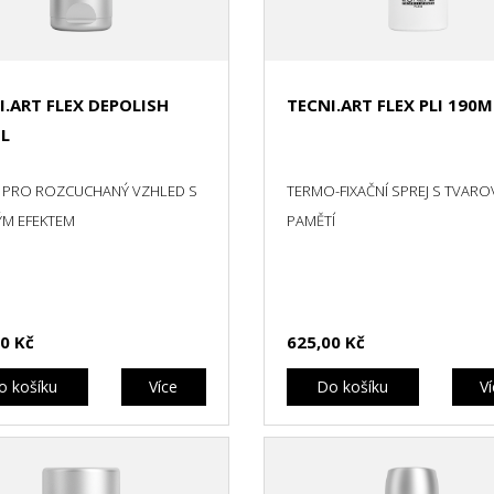
I.ART FLEX DEPOLISH
TECNI.ART FLEX PLI 190M
L
 PRO ROZCUCHANÝ VZHLED S
TERMO-FIXAČNÍ SPREJ S TVAR
M EFEKTEM
PAMĚTÍ
0 Kč
625,00 Kč
o košíku
Více
Do košíku
V