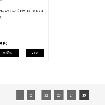
ONOVÁ LÁZEŇ PRO BOHATOST
EM
0 Kč
o košíku
Více
…
1
2
22
23
24