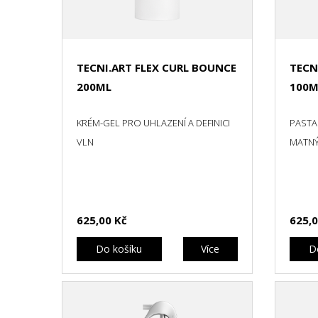
TECNI.ART FLEX CURL BOUNCE
TECN
200ML
100M
KRÉM-GEL PRO UHLAZENÍ A DEFINICI
PASTA
VLN
MATNÝ
625,00 Kč
625,0
Do košíku
Více
D