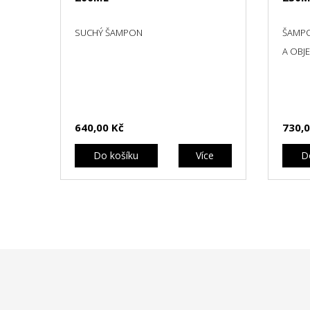
SUCHÝ ŠAMPON
ŠAMP
A OBJ
640,00 Kč
730,0
Do košíku
Více
D