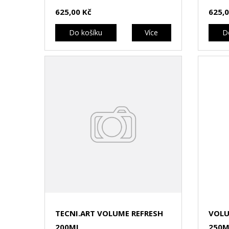
625,00 Kč
625,0
Do košíku
Více
D
TECNI.ART VOLUME REFRESH
VOLU
200ML
250M