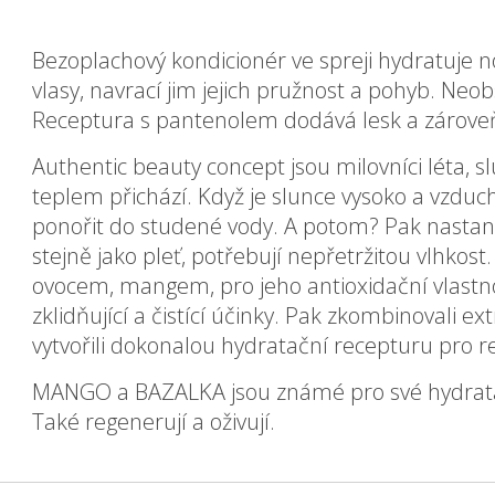
Bezoplachový kondicionér ve spreji hydratuje n
vlasy, navrací jim jejich pružnost a pohyb. Neo
Receptura s pantenolem dodává lesk a zárove
Authentic beauty concept jsou milovníci léta, sl
teplem přichází. Když je slunce vysoko a vzduch 
ponořit do studené vody. A potom? Pak nastane 
stejně jako pleť, potřebují nepřetržitou vlhkost
ovocem, mangem, pro jeho antioxidační vlastnos
zklidňující a čistící účinky. Pak zkombinovali e
vytvořili dokonalou hydratační recepturu pro re
MANGO a BAZALKA jsou známé pro své hydratační,
Také regenerují a oživují.