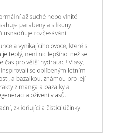
ormální až suché nebo vlnité
bsahuje parabeny a silikony.
ň usnadňuje rozčesávání.
unce a vynikajícího ovoce, které s
je teplý, není nic lepšího, než se
čas pro větší hydrataci! Vlasy,
. Inspirovali se oblíbeným letním
ti, a bazalkou, známou pro její
xtrakty z manga a bazalky a
generaci a oživení vlasů.
 zklidňující a čistící účinky.