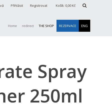
ová
Přihlásit
Registrovat
Košík:
0,00 Kč
Home
redirect
THE SHOP
REZERVACE
ENG
ate Spray
ner 250ml