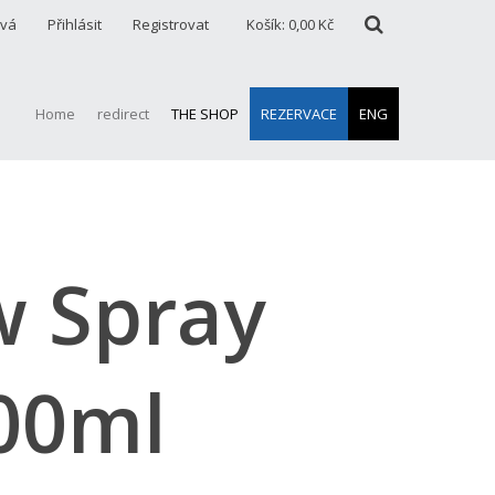
ová
Přihlásit
Registrovat
Košík:
0,00 Kč
Home
redirect
THE SHOP
REZERVACE
ENG
w Spray
00ml