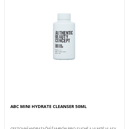
ABC MINI HYDRATE CLEANSER 50ML
CESTOVNÍ HYDRATAČNÍ ŠAMPÓN PRO SUCHÉ A VLNITÉ VLASY