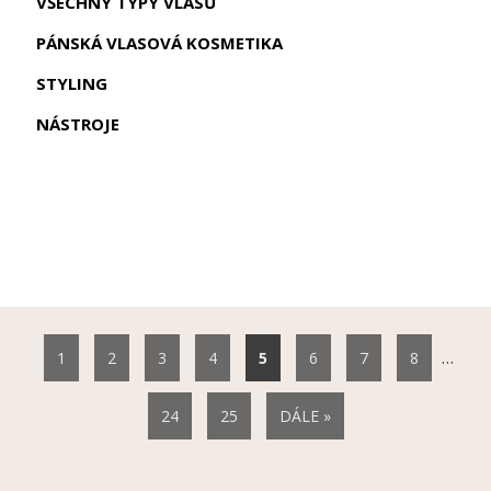
VŠECHNY TYPY VLASŮ
PÁNSKÁ VLASOVÁ KOSMETIKA
STYLING
NÁSTROJE
…
1
2
3
4
6
7
8
24
25
DÁLE »